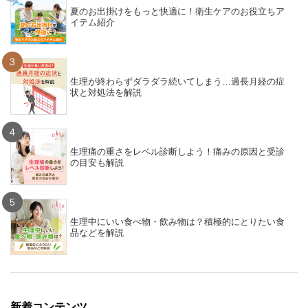
夏のお出掛けをもっと快適に！衛生ケアのお役立ちア
イテム紹介
3
生理が終わらずダラダラ続いてしまう…過長月経の症
状と対処法を解説
4
生理痛の重さをレベル診断しよう！痛みの原因と受診
の目安も解説
5
生理中にいい食べ物・飲み物は？積極的にとりたい食
品などを解説
新着コンテンツ