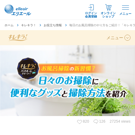
ログイン
オンライン
メニュー
会員登録
ショップ
ホーム
キレキラ！
お役立ち情報
毎日のお風呂掃除のやり方をご紹介！「キレキ
メニュー
27254 views
820
126