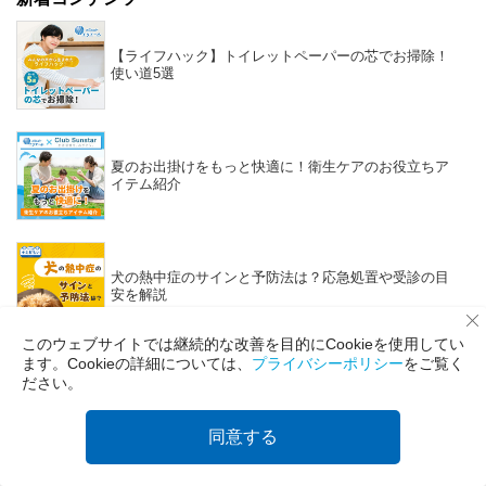
【ライフハック】トイレットペーパーの芯でお掃除！
使い道5選
夏のお出掛けをもっと快適に！衛生ケアのお役立ちア
イテム紹介
犬の熱中症のサインと予防法は？応急処置や受診の目
安を解説
このウェブサイトでは継続的な改善を目的にCookieを使用してい
ます。Cookieの詳細については、
プライバシーポリシー
をご覧く
ださい。
話題のタグ
同意する
エリス
生理用品
生理のお悩み
ベビー用品
グーン
子育てのお悩み
ペット用品
キミおもい