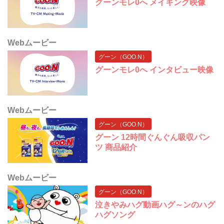
グーンモレ0へ メイキング映像
Webムービー
グーン（GOO.N）
グーンモレ0へ インタビュー映像
Webムービー
グーン（GOO.N）
グーン 12時間ぐんぐん吸収パン
ツ 商品紹介
Webムービー
グーン（GOO.N）
泣きやみハグ動画ハグ～ンのハグ
ハグソング