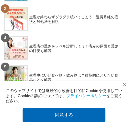
3
生理が終わらずダラダラ続いてしまう…過長月経の症
状と対処法を解説
4
生理痛の重さをレベル診断しよう！痛みの原因と受診
の目安も解説
5
生理中にいい食べ物・飲み物は？積極的にとりたい食
品などを解説
このウェブサイトでは継続的な改善を目的にCookieを使用してい
ます。Cookieの詳細については、
プライバシーポリシー
をご覧く
ださい。
新着コンテンツ
同意する
【ライフハック】大人の工作時間・ティッシュの空き