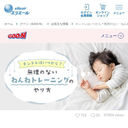
ログイン
オンライン
メニュー
会員登録
ショップ
ホーム
グーン（GOO.N）
お役立ち情報
ネントレはいつから？無理のない「ねん
メニュー
97864 views
755
55