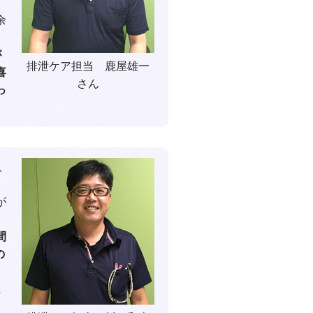
余
が
排泄ケア担当 鹿屋雄一
喜
さん
っ
、
、
が
間
の
ま