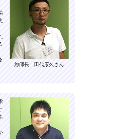
漏
患
た
る
る
総師長 田代康久さん
指
と
高
か