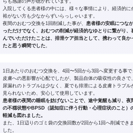
らも感謝の声が聴かれています。
入院してくる患者様の中には、様々な事情により、経済的に
裕がない方も少なからずいらっしゃいます。
夜間のおむつ交換を1回削減した事が、
患者様の安眠につな
っただけでなく、おむつの削減が経済的なゆとりに繋がり、
んでいただけたことは、排泄ケア担当として、携わって良か
たと思う瞬間でした
。
1日あたりのおむつ交換を、4回〜5回から3回へ変更する事で
皮膚への悪影響が心配でしたが、製品自体の吸収性の良さで
尿漏れのトラブルは少なく、夏でも排泄による皮膚トラブル
見られないため、安心して使用しています。
患者様の夜間の睡眠を妨げないことで、途中覚醒も減り、夜
の不穏状態やBPSD（認知症に伴う行動・心理症状のこと）
軽減も図れました。
また、1日辺りのゴミ袋の交換回数が2回から1回へ削減でき
した。