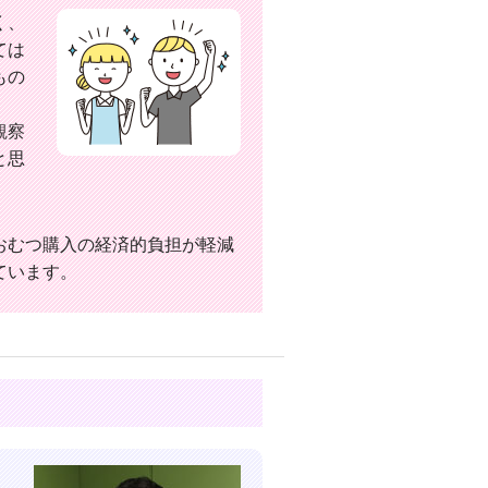
く、
ては
もの
観察
と思
おむつ購入の経済的負担が軽減
ています。
、