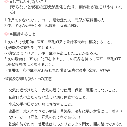
■してはいけないこと
(守らないと現在の症状が悪化したり、副作用が起こりやすくな
る)
1.使用できない人:アルコール過敏症の人、患部が広範囲の人
2.使用できない部位:傷、粘膜部、火傷の部位
■相談すること
1.次の人は使用前に医師、薬剤師又は登録販売者に相談すること。
(1)医師の治療を受けている人。
(2)薬などによりアレルギー症状を起こしたことがある人。
2.次の場合は、直ちに使用を中止し、この商品を持って医師、薬剤師又
は登録販売者に相談すること。
・使用後、次の症状があらわれた場合:皮膚の発疹･発赤、かゆみ
保管及び取り扱い上の注意
火気に近づけたり、火気の近くで使用・保管・廃棄はしないこと。
直射日光の当たらない涼しい所に保管すること。
小児の手の届かない所に保管すること。
塗装面、水ぶきできない材質、革製品、溶剤に弱い材質には付着させ
ないこと。（変色・変質のおそれがある。）
乾燥を防ぐため、使用後はしっかりとフタを閉め、開封後はできるだ