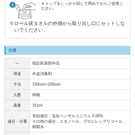
キャップをしっかり回して閉めてからご使用く
ださい。
※ロール状タオルの外側から取り出し口にセットしな
いでください。
仕様
―
指定医薬部外品
用途
外皮消毒剤
寸法
150mm×200mm
入数
80枚
液量
311ml
有効成分：塩化ベンザルコニウム 0.05%
成分・分量
その他の成分：エタノール、プロピレングリコール、
精製水