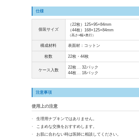
仕様
（22枚）125×95×84mm
個装サイズ
（44枚）168×125×84mm
（高さ×幅×奥行）
構成材料
表面材：コットン
枚数
22枚・44枚
22枚
32パック
ケース入数
44枚
18パック
注意事項
使用上の注意
生理用ナプキンではありません。
こまめな交換をおすすめします。
お肌に合わない時は医師に相談してください。