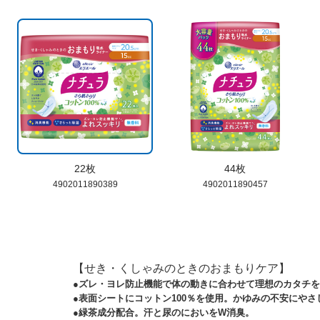
22枚
44枚
4902011890389
4902011890457
【せき・くしゃみのときのおまもりケア】
●ズレ・ヨレ防止機能で体の動きに合わせて理想のカタチ
●表面シートにコットン100％を使用。かゆみの不安にやさ
●緑茶成分配合。汗と尿のにおいをW消臭。