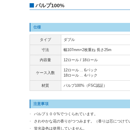
パルプ100%
仕様
タイプ
ダブル
寸法
幅107mm×2枚重ね 長さ25m
内容量
12ロール / 18ロール
12ロール
6パック
ケース入数
18ロール
4パック
材質
パルプ100%（FSC認証）
注意事項
パルプ１００%でつくられています。
さわやかな花の香りがつつみます。（香りは芯につけて
蛍光染色は使用していません。