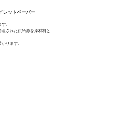
イレットペーパー
ます。
管理された供給源を原材料と
繋がります。