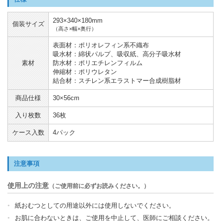
293×340×180mm
個装サイズ
（高さ×幅×奥行）
表面材：ポリオレフィン系不織布
吸水材：綿状パルプ、吸収紙、高分子吸水材
素材
防水材：ポリエチレンフィルム
伸縮材：ポリウレタン
結合材：スチレン系エラストマー合成樹脂材
商品仕様
30×56cm
入り枚数
36枚
ケース入数
4パック
注意事項
使用上の注意
（ご使用前に必ずお読みください。）
紙おむつとしての用途以外には使用しないでください。
お肌に合わないときは、ご使用を中止して、医師にご相談ください。